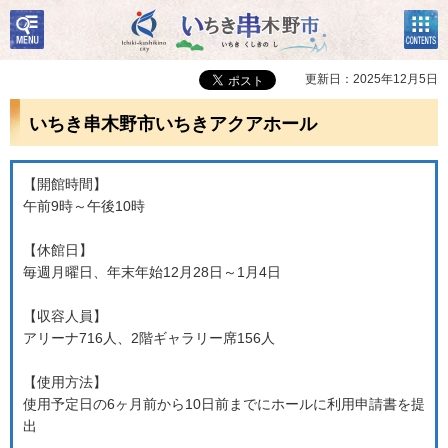
検
コン
いちき串木野市
索・
テン
共通
ツメ
メニ
ニュ
更新日：2025年12月5日
ュー
ー
いちき串木野市いちきアクアホール
【開館時間】
午前9時～午後10時
【休館日】
毎週月曜日、年末年始12月28日～1月4日
【収容人員】
アリーナ716人、2階ギャラリー席156人
【使用方法】
使用予定日の6ヶ月前から10日前までにホールに利用申請書を提
出