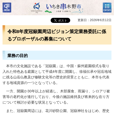
検
コン
いちき串木野市
索・
テン
共通
ツメ
メニ
ニュ
更新日：2026年6月12日
ュー
ー
令和8年度冠嶽園周辺ビジョン策定業務委託に係
るプロポーザルの募集について
業務の目的
本市の文化施設である「冠嶽園」は、中国・蘇州庭園様式を取り
入れた特色ある庭園として平成4年度に開園し、徐福伝承や冠岳地域
に残る山岳仏教及び修験文化等の歴史的背景とともに、本市を代表
する地域資源の一つとなっている。
一方、開園か30年以上が経過し、木部腐食、雨漏り、シロアリ被
害等の老朽化が進行しており、今後の施設維持及び将来的な在り方
について検討が必要な状況となっている。
また、冠嶽園周辺には、花川砂防公園、冠嶽神社をはじめ、歴史