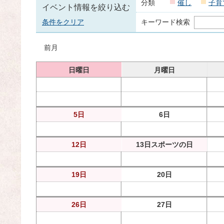
分類
催し
子育
イベント情報を絞り込む
条件をクリア
キーワード検索
前月
日曜日
月曜日
5日
6日
12日
13日
スポーツの日
19日
20日
26日
27日