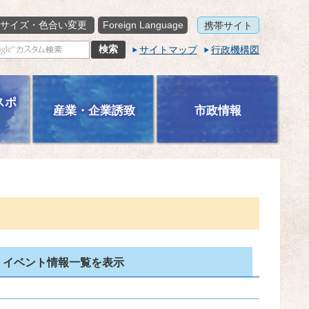
サイズ・色合い変更
Foreign Language
携帯サイト
サイトマップ
行政機構図
スポ
産業・企業誘致
市政情報
イベント情報一覧を表示