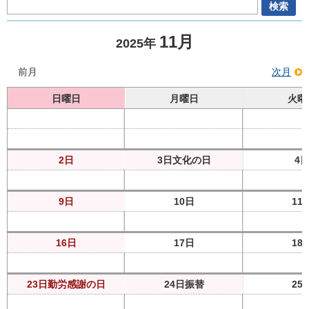
11月
2025年
前月
次月
日曜日
月曜日
火曜
2日
3日
文化の日
4
9日
10日
11
16日
17日
18
23日
勤労感謝の日
24日
振替
25