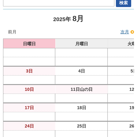
8月
2025年
前月
次月
日曜日
月曜日
火曜
3日
4日
5
10日
11日
山の日
12
17日
18日
19
24日
25日
26