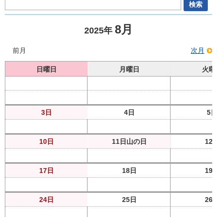
8月
2025年
前月
次月
日曜日
月曜日
火曜
3日
4日
5
10日
11日
山の日
12
17日
18日
19
24日
25日
26