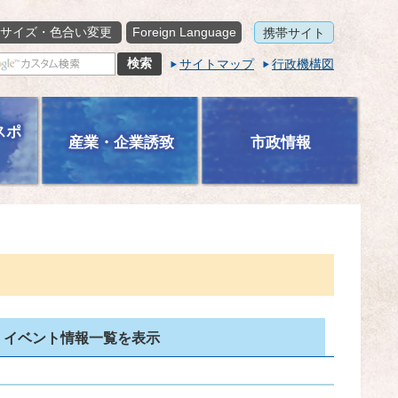
サイズ・色合い変更
Foreign Language
携帯サイト
サイトマップ
行政機構図
スポ
産業・企業誘致
市政情報
イベント情報一覧を表示