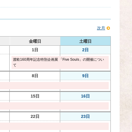
次月
金曜日
土曜日
1日
2日
渡欧160周年記念特別企画展 「Five Souls」の開催につい
て
8日
9日
15日
16日
22日
23日