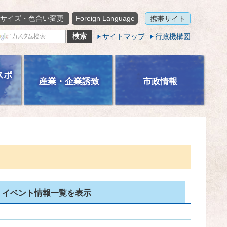
サイズ・色合い変更
Foreign Language
携帯サイト
サイトマップ
行政機構図
スポ
産業・企業誘致
市政情報
イベント情報一覧を表示