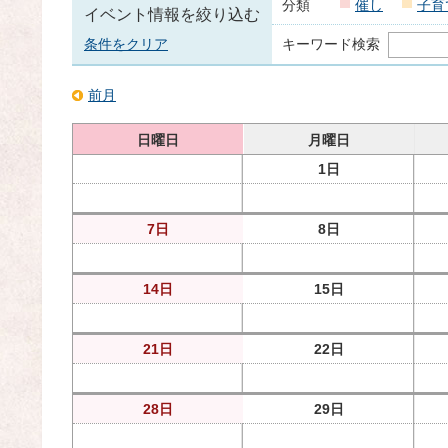
分類
催し
子育
イベント情報を絞り込む
条件をクリア
キーワード検索
前月
日曜日
月曜日
1日
7日
8日
14日
15日
21日
22日
28日
29日