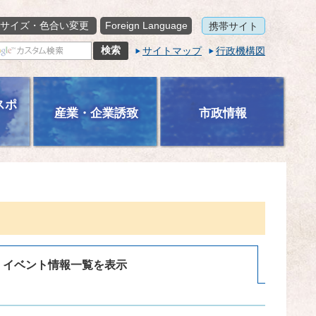
サイズ・色合い変更
Foreign Language
携帯サイト
サイトマップ
行政機構図
スポ
産業・企業誘致
市政情報
イベント情報一覧を表示