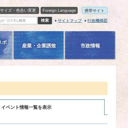
サイズ・色合い変更
Foreign Language
携帯サイト
サイトマップ
行政機構図
スポ
産業・企業誘致
市政情報
イベント情報一覧を表示