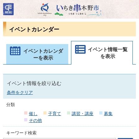
検
いちき串木野市
索・
共通
メニ
イベントカレンダー
ュー
イベント情報一覧
イベントカレンダ
を表示
ーを表示
イベント情報を絞り込む
条件をクリア
分類
催し
子育て
講習・講座
募集
その他
キーワード検索