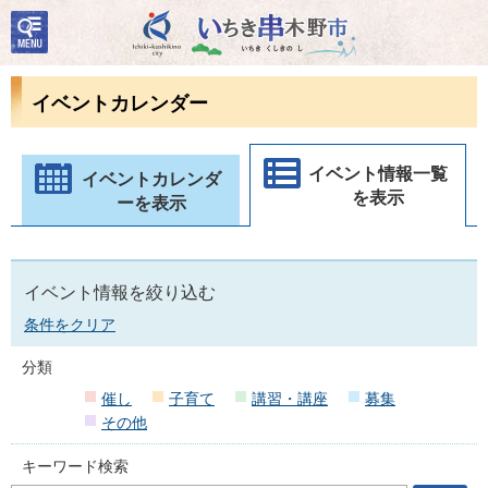
検
いちき串木野市
索・
共通
メニ
イベントカレンダー
ュー
イベント情報一覧
イベントカレンダ
を表示
ーを表示
イベント情報を絞り込む
条件をクリア
分類
催し
子育て
講習・講座
募集
その他
キーワード検索