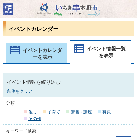
検
いちき串木野市
索・
共通
メニ
イベントカレンダー
ュー
イベント情報一覧
イベントカレンダ
を表示
ーを表示
イベント情報を絞り込む
条件をクリア
分類
催し
子育て
講習・講座
募集
その他
キーワード検索