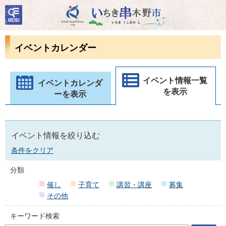
検
いちき串木野市
索・
共通
メニ
イベントカレンダー
ュー
イベント情報一覧
イベントカレンダ
を表示
ーを表示
イベント情報を絞り込む
条件をクリア
分類
催し
子育て
講習・講座
募集
その他
キーワード検索