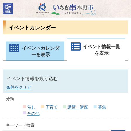
検
いちき串木野市
索・
共通
メニ
イベントカレンダー
ュー
イベント情報一覧
イベントカレンダ
を表示
ーを表示
イベント情報を絞り込む
条件をクリア
分類
催し
子育て
講習・講座
募集
その他
キーワード検索