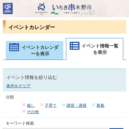
検
いちき串木野市
索・
共通
メニ
イベントカレンダー
ュー
イベント情報一覧
イベントカレンダ
を表示
ーを表示
イベント情報を絞り込む
条件をクリア
分類
催し
子育て
講習・講座
募集
その他
キーワード検索