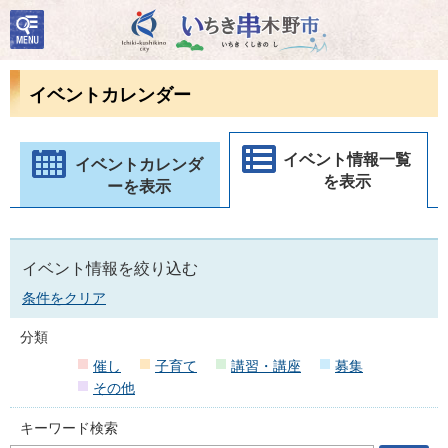
検
いちき串木野市
索・
共通
メニ
イベントカレンダー
ュー
イベント情報一覧
イベントカレンダ
を表示
ーを表示
イベント情報を絞り込む
条件をクリア
分類
催し
子育て
講習・講座
募集
その他
キーワード検索