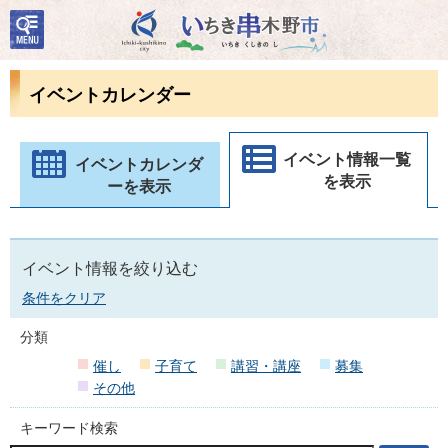
検
いちき串木野市
索・
共通
メニ
イベントカレンダー
ュー
イベント情報一覧
イベントカレンダ
を表示
ーを表示
イベント情報を絞り込む
条件をクリア
分類
催し
子育て
講習・講座
募集
その他
キーワード検索