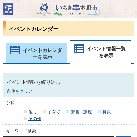
検
いちき串木野市
索・
共通
メニ
イベントカレンダー
ュー
イベント情報一覧
イベントカレンダ
を表示
ーを表示
イベント情報を絞り込む
条件をクリア
分類
催し
子育て
講習・講座
募集
その他
キーワード検索