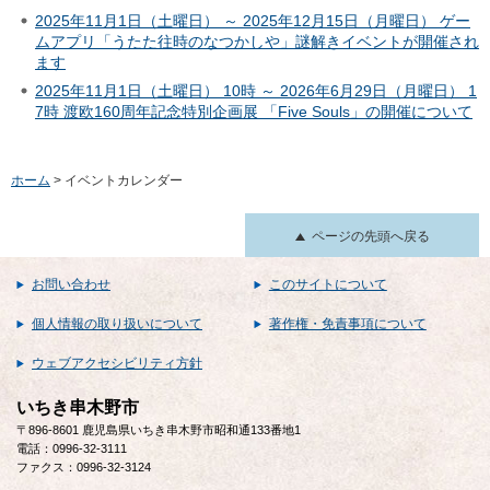
2025年11月1日（土曜日） ～ 2025年12月15日（月曜日） ゲー
ムアプリ「うたた往時のなつかしや」謎解きイベントが開催され
ます
2025年11月1日（土曜日） 10時 ～ 2026年6月29日（月曜日） 1
7時 渡欧160周年記念特別企画展 「Five Souls」の開催について
ホーム
> イベントカレンダー
ページの先頭へ戻る
お問い合わせ
このサイトについて
個人情報の取り扱いについて
著作権・免責事項について
ウェブアクセシビリティ方針
いちき串木野市
〒896-8601 鹿児島県いちき串木野市昭和通133番地1
電話：0996-32-3111
ファクス：0996-32-3124