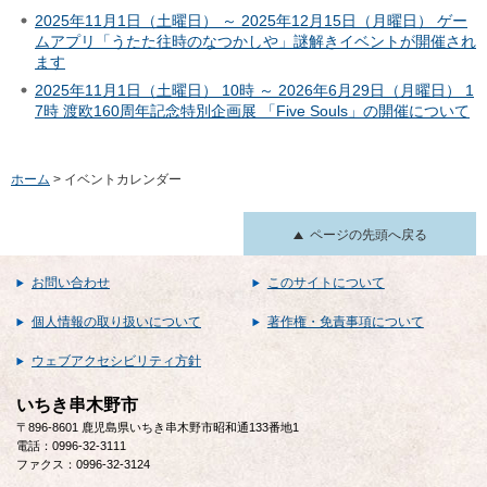
2025年11月1日（土曜日） ～ 2025年12月15日（月曜日） ゲー
ムアプリ「うたた往時のなつかしや」謎解きイベントが開催され
ます
2025年11月1日（土曜日） 10時 ～ 2026年6月29日（月曜日） 1
7時 渡欧160周年記念特別企画展 「Five Souls」の開催について
ホーム
> イベントカレンダー
ページの先頭へ戻る
お問い合わせ
このサイトについて
個人情報の取り扱いについて
著作権・免責事項について
ウェブアクセシビリティ方針
いちき串木野市
〒896-8601 鹿児島県いちき串木野市昭和通133番地1
電話：0996-32-3111
ファクス：0996-32-3124