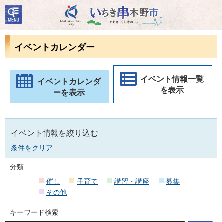
検
いちき串木野市
索・
共通
メニ
イベントカレンダー
ュー
イベント情報一覧
イベントカレンダ
を表示
ーを表示
イベント情報を絞り込む
条件をクリア
分類
催し
子育て
講習・講座
募集
その他
キーワード検索