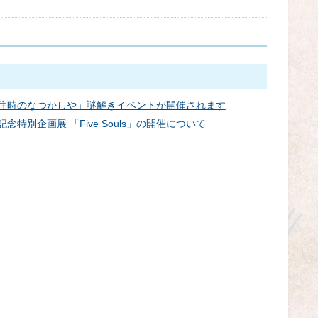
うたた往時のなつかしや」謎解きイベントが開催されます
年記念特別企画展 「Five Souls」の開催について