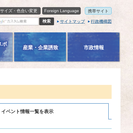
サイズ・色合い変更
Foreign Language
携帯サイト
サイトマップ
行政機構図
スポ
産業・企業誘致
市政情報
イベント情報一覧を表示