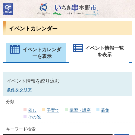
検
いちき串木野市
索・
共通
メニ
イベントカレンダー
ュー
イベント情報一覧
イベントカレンダ
を表示
ーを表示
イベント情報を絞り込む
条件をクリア
分類
催し
子育て
講習・講座
募集
その他
キーワード検索