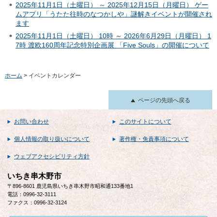
2025年11月1日（土曜日） ～ 2025年12月15日（月曜日） ゲー
ムアプリ「うたた往時のなつかしや」謎解きイベントが開催され
ます
2025年11月1日（土曜日） 10時 ～ 2026年6月29日（月曜日） 1
7時 渡欧160周年記念特別企画展 「Five Souls」の開催について
ホーム
> イベントカレンダー
ページの先頭へ戻る
お問い合わせ
このサイトについて
個人情報の取り扱いについて
著作権・免責事項について
ウェブアクセシビリティ方針
いちき串木野市
〒896-8601 鹿児島県いちき串木野市昭和通133番地1
電話：0996-32-3111
ファクス：0996-32-3124