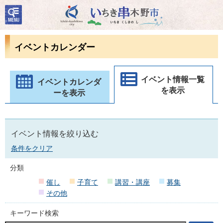
検
いちき串木野市
索・
共通
メニ
イベントカレンダー
ュー
イベント情報一覧
イベントカレンダ
を表示
ーを表示
イベント情報を絞り込む
条件をクリア
分類
催し
子育て
講習・講座
募集
その他
キーワード検索