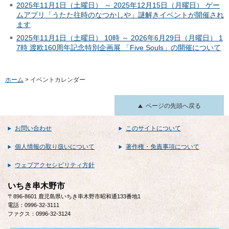
2025年11月1日（土曜日） ～ 2025年12月15日（月曜日） ゲー
ムアプリ「うたた往時のなつかしや」謎解きイベントが開催され
ます
2025年11月1日（土曜日） 10時 ～ 2026年6月29日（月曜日） 1
7時 渡欧160周年記念特別企画展 「Five Souls」の開催について
ホーム
> イベントカレンダー
ページの先頭へ戻る
お問い合わせ
このサイトについて
個人情報の取り扱いについて
著作権・免責事項について
ウェブアクセシビリティ方針
いちき串木野市
〒896-8601 鹿児島県いちき串木野市昭和通133番地1
電話：0996-32-3111
ファクス：0996-32-3124