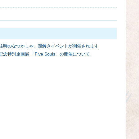
うたた往時のなつかしや」謎解きイベントが開催されます
年記念特別企画展 「Five Souls」の開催について