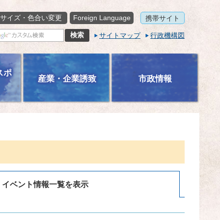
サイズ・色合い変更
Foreign Language
携帯サイト
サイトマップ
行政機構図
スポ
産業・企業誘致
市政情報
イベント情報一覧を表示