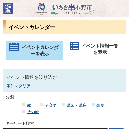
検
いちき串木野市
索・
共通
メニ
イベントカレンダー
ュー
イベント情報一覧
イベントカレンダ
を表示
ーを表示
イベント情報を絞り込む
条件をクリア
分類
催し
子育て
講習・講座
募集
その他
キーワード検索