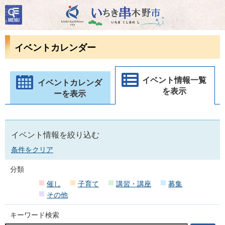
検
いちき串木野市
索・
共通
メニ
イベントカレンダー
ュー
イベント情報一覧
イベントカレンダ
を表示
ーを表示
イベント情報を絞り込む
条件をクリア
分類
催し
子育て
講習・講座
募集
その他
キーワード検索