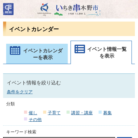
検
いちき串木野市
索・
共通
メニ
イベントカレンダー
ュー
イベント情報一覧
イベントカレンダ
を表示
ーを表示
イベント情報を絞り込む
条件をクリア
分類
催し
子育て
講習・講座
募集
その他
キーワード検索