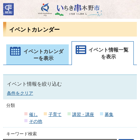
検
いちき串木野市
索・
共通
メニ
イベントカレンダー
ュー
イベント情報一覧
イベントカレンダ
を表示
ーを表示
イベント情報を絞り込む
条件をクリア
分類
催し
子育て
講習・講座
募集
その他
キーワード検索