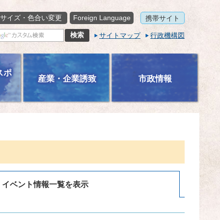
サイズ・色合い変更
Foreign Language
携帯サイト
サイトマップ
行政機構図
スポ
産業・企業誘致
市政情報
イベント情報一覧を表示