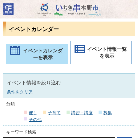
検
いちき串木野市
索・
共通
メニ
イベントカレンダー
ュー
イベント情報一覧
イベントカレンダ
を表示
ーを表示
イベント情報を絞り込む
条件をクリア
分類
催し
子育て
講習・講座
募集
その他
キーワード検索