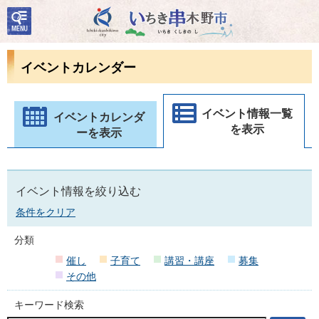
検
いちき串木野市
索・
共通
メニ
イベントカレンダー
ュー
イベント情報一覧
イベントカレンダ
を表示
ーを表示
イベント情報を絞り込む
条件をクリア
分類
催し
子育て
講習・講座
募集
その他
キーワード検索