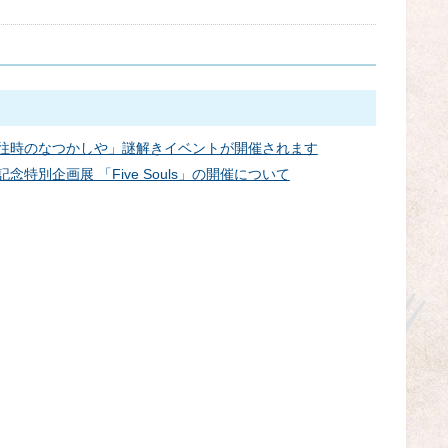
うたた往時のなつかしや」謎解きイベントが開催されます
年記念特別企画展 「Five Souls」の開催について