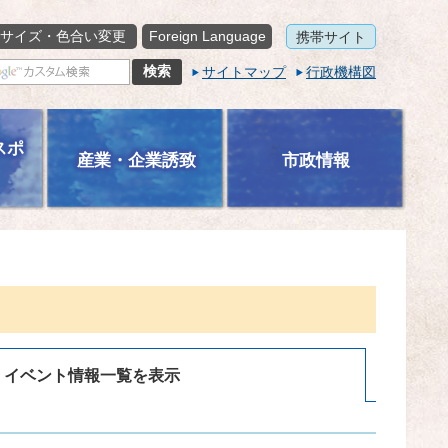
サイズ・色合い変更
Foreign Language
携帯サイト
サイトマップ
行政機構図
スポ
産業・企業誘致
市政情報
イベント情報一覧を表示