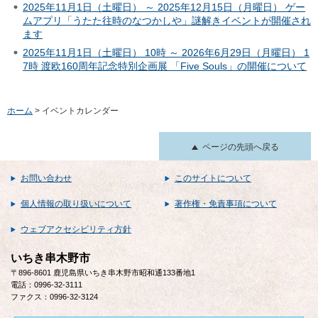
2025年11月1日（土曜日） ～ 2025年12月15日（月曜日） ゲー
ムアプリ「うたた往時のなつかしや」謎解きイベントが開催され
ます
2025年11月1日（土曜日） 10時 ～ 2026年6月29日（月曜日） 1
7時 渡欧160周年記念特別企画展 「Five Souls」の開催について
ホーム
> イベントカレンダー
ページの先頭へ戻る
お問い合わせ
このサイトについて
個人情報の取り扱いについて
著作権・免責事項について
ウェブアクセシビリティ方針
いちき串木野市
〒896-8601 鹿児島県いちき串木野市昭和通133番地1
電話：0996-32-3111
ファクス：0996-32-3124