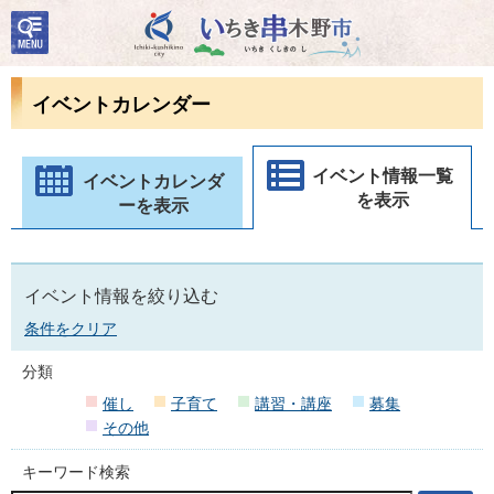
検
いちき串木野市
索・
共通
メニ
イベントカレンダー
ュー
イベント情報一覧
イベントカレンダ
を表示
ーを表示
イベント情報を絞り込む
条件をクリア
分類
催し
子育て
講習・講座
募集
その他
キーワード検索