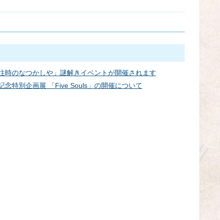
うたた往時のなつかしや」謎解きイベントが開催されます
年記念特別企画展 「Five Souls」の開催について