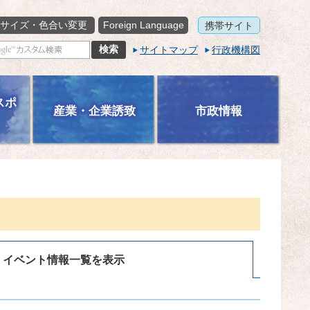
サイズ・色合い変更
Foreign Language
携帯サイト
サイトマップ
行政機構図
スポ
産業・企業誘致
市政情報
イベント情報一覧を表示