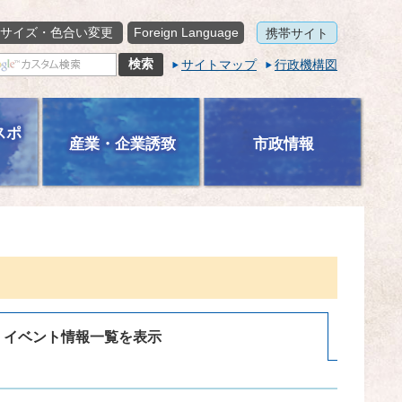
サイズ・色合い変更
Foreign Language
携帯サイト
サイトマップ
行政機構図
スポ
産業・企業誘致
市政情報
イベント情報一覧を表示