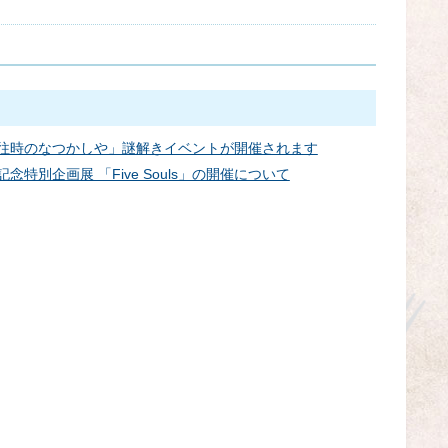
うたた往時のなつかしや」謎解きイベントが開催されます
年記念特別企画展 「Five Souls」の開催について