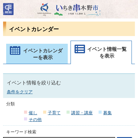
検
いちき串木野市
索・
共通
メニ
イベントカレンダー
ュー
イベント情報一覧
イベントカレンダ
を表示
ーを表示
イベント情報を絞り込む
条件をクリア
分類
催し
子育て
講習・講座
募集
その他
キーワード検索