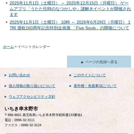
2025年11月1日（土曜日） ～ 2025年12月15日（月曜日） ゲー
ムアプリ「うたた往時のなつかしや」謎解きイベントが開催され
ます
2025年11月1日（土曜日） 10時 ～ 2026年6月29日（月曜日） 1
7時 渡欧160周年記念特別企画展 「Five Souls」の開催について
ホーム
> イベントカレンダー
ページの先頭へ戻る
お問い合わせ
このサイトについて
個人情報の取り扱いについて
著作権・免責事項について
ウェブアクセシビリティ方針
いちき串木野市
〒896-8601 鹿児島県いちき串木野市昭和通133番地1
電話：0996-32-3111
ファクス：0996-32-3124