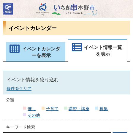
検
いちき串木野市
索・
共通
メニ
イベントカレンダー
ュー
イベント情報一覧
イベントカレンダ
を表示
ーを表示
イベント情報を絞り込む
条件をクリア
分類
催し
子育て
講習・講座
募集
その他
キーワード検索