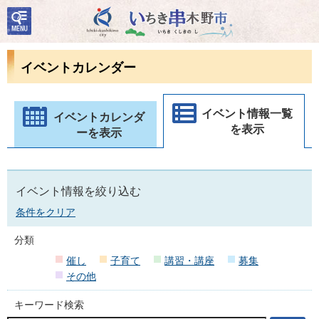
検
いちき串木野市
索・
共通
メニ
イベントカレンダー
ュー
イベント情報一覧
イベントカレンダ
を表示
ーを表示
イベント情報を絞り込む
条件をクリア
分類
催し
子育て
講習・講座
募集
その他
キーワード検索