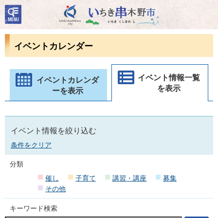
検
いちき串木野市
索・
共通
メニ
イベントカレンダー
ュー
イベント情報一覧
イベントカレンダ
を表示
ーを表示
イベント情報を絞り込む
条件をクリア
分類
催し
子育て
講習・講座
募集
その他
キーワード検索