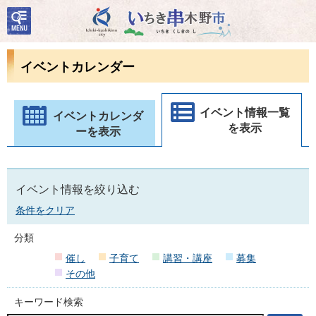
検
いちき串木野市
索・
共通
メニ
イベントカレンダー
ュー
イベント情報一覧
イベントカレンダ
を表示
ーを表示
イベント情報を絞り込む
条件をクリア
分類
催し
子育て
講習・講座
募集
その他
キーワード検索