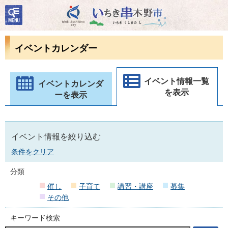
検
いちき串木野市
索・
共通
メニ
イベントカレンダー
ュー
イベント情報一覧
イベントカレンダ
を表示
ーを表示
イベント情報を絞り込む
条件をクリア
分類
催し
子育て
講習・講座
募集
その他
キーワード検索