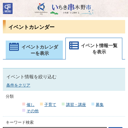
検
いちき串木野市
索・
共通
メニ
イベントカレンダー
ュー
イベント情報一覧
イベントカレンダ
を表示
ーを表示
イベント情報を絞り込む
条件をクリア
分類
催し
子育て
講習・講座
募集
その他
キーワード検索