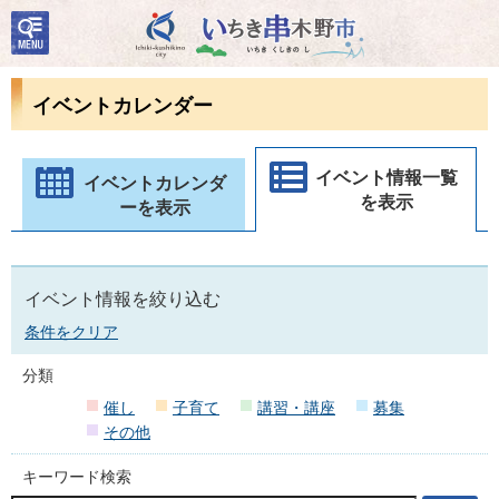
検
いちき串木野市
索・
共通
メニ
イベントカレンダー
ュー
イベント情報一覧
イベントカレンダ
を表示
ーを表示
イベント情報を絞り込む
条件をクリア
分類
催し
子育て
講習・講座
募集
その他
キーワード検索