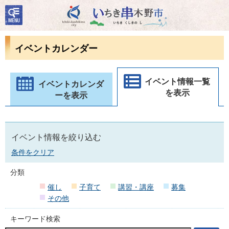
検
いちき串木野市
索・
共通
メニ
イベントカレンダー
ュー
イベント情報一覧
イベントカレンダ
を表示
ーを表示
イベント情報を絞り込む
条件をクリア
分類
催し
子育て
講習・講座
募集
その他
キーワード検索