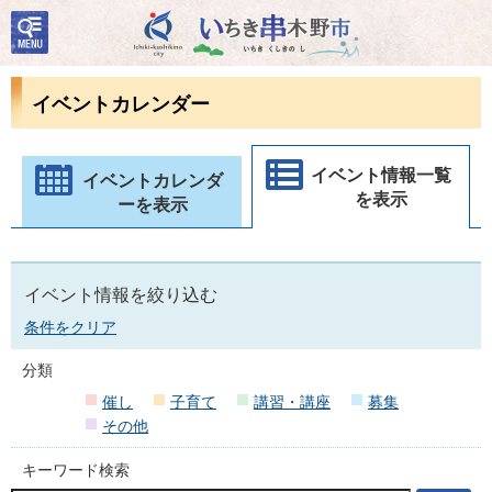
検
いちき串木野市
索・
共通
メニ
イベントカレンダー
ュー
イベント情報一覧
イベントカレンダ
を表示
ーを表示
イベント情報を絞り込む
条件をクリア
分類
催し
子育て
講習・講座
募集
その他
キーワード検索