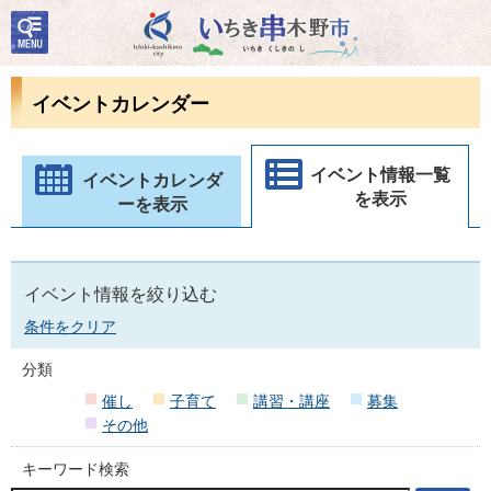
検
いちき串木野市
索・
共通
メニ
イベントカレンダー
ュー
イベント情報一覧
イベントカレンダ
を表示
ーを表示
イベント情報を絞り込む
条件をクリア
分類
催し
子育て
講習・講座
募集
その他
キーワード検索