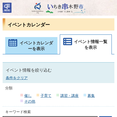
検
いちき串木野市
索・
共通
メニ
イベントカレンダー
ュー
イベント情報一覧
イベントカレンダ
を表示
ーを表示
イベント情報を絞り込む
条件をクリア
分類
催し
子育て
講習・講座
募集
その他
キーワード検索