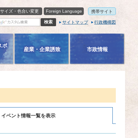
サイズ・色合い変更
Foreign Language
携帯サイト
サイトマップ
行政機構図
スポ
産業・企業誘致
市政情報
イベント情報一覧を表示