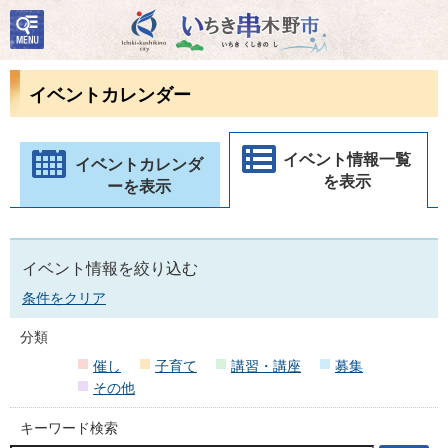
検
いちき串木野市
索・
共通
メニ
イベントカレンダー
ュー
イベント情報一覧
イベントカレンダ
を表示
ーを表示
イベント情報を絞り込む
条件をクリア
分類
催し
子育て
講習・講座
募集
その他
キーワード検索